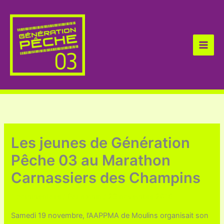
Aller
au
contenu
Les jeunes de Génération
Pêche 03 au Marathon
Carnassiers des Champins
1 commentaire
/ Par
admin
/
23 novembre 2016
Samedi 19 novembre, l’AAPPMA de Moulins organisait son