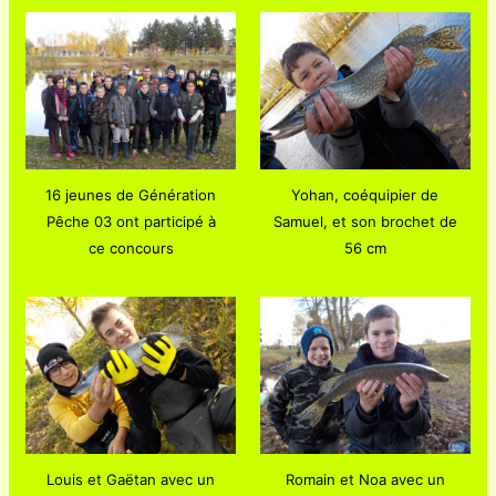
16 jeunes de Génération
Yohan, coéquipier de
Pêche 03 ont participé à
Samuel, et son brochet de
ce concours
56 cm
Louis et Gaëtan avec un
Romain et Noa avec un